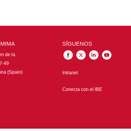
CMIMA
SÍGUENOS
im de la
7-49
na (Spain)
Intranet
Conecta con el IBE