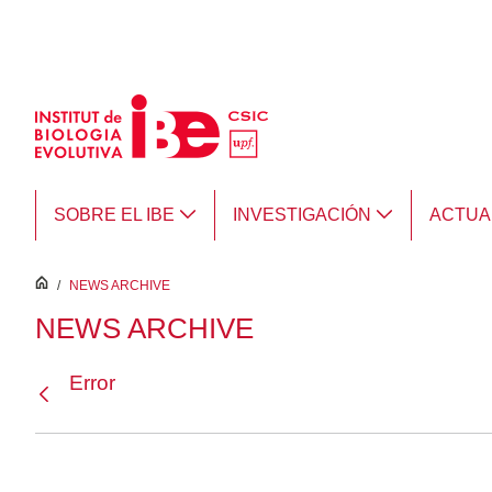
Saltar al contenido principal
SOBRE EL IBE
INVESTIGACIÓN
ACTUA
inici
/
NEWS ARCHIVE
NEWS ARCHIVE
Error
Atrás