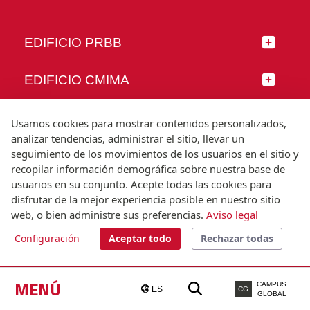
EDIFICIO PRBB
EDIFICIO CMIMA
SÍGUENOS
Usamos cookies para mostrar contenidos personalizados,
analizar tendencias, administrar el sitio, llevar un
seguimiento de los movimientos de los usuarios en el sitio y
recopilar información demográfica sobre nuestra base de
usuarios en su conjunto. Acepte todas las cookies para
© Universitat Pompeu Fabra
disfrutar de la mejor experiencia posible en nuestro sitio
Barcelona
web, o bien administre sus preferencias.
Aviso legal
T.(+34) 93 542 20 00
Configuración
Aceptar todo
Rechazar todas
Aviso legal
Accesibilidad
Nota técnica
MENÚ
CAMPUS
ES
CG
GLOBAL