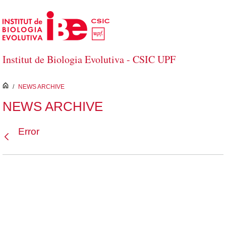
Saltar al contenido principal
Institut de Biologia Evolutiva - CSIC UPF
inici
/
NEWS ARCHIVE
NEWS ARCHIVE
Error
Atrás