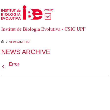
Saltar al contenido principal
Institut de Biologia Evolutiva - CSIC UPF
inici
/
NEWS ARCHIVE
NEWS ARCHIVE
Error
Atrás