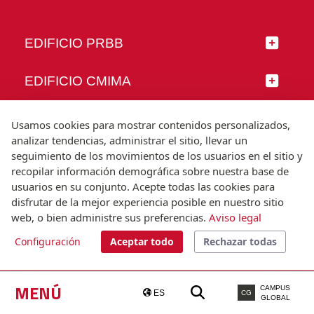
EDIFICIO PRBB
EDIFICIO CMIMA
SÍGUENOS
Usamos cookies para mostrar contenidos personalizados,
analizar tendencias, administrar el sitio, llevar un
seguimiento de los movimientos de los usuarios en el sitio y
recopilar información demográfica sobre nuestra base de
usuarios en su conjunto. Acepte todas las cookies para
© Universitat Pompeu Fabra
disfrutar de la mejor experiencia posible en nuestro sitio
Barcelona
web, o bien administre sus preferencias.
Aviso legal
T.(+34) 93 542 20 00
Configuración
Aceptar todo
Rechazar todas
Aviso legal
Accesibilidad
Nota técnica
MENÚ
CAMPUS
ES
CG
GLOBAL