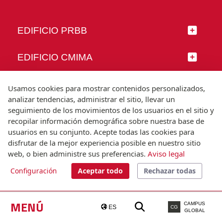
EDIFICIO PRBB
EDIFICIO CMIMA
SÍGUENOS
Usamos cookies para mostrar contenidos personalizados,
analizar tendencias, administrar el sitio, llevar un
seguimiento de los movimientos de los usuarios en el sitio y
recopilar información demográfica sobre nuestra base de
usuarios en su conjunto. Acepte todas las cookies para
© Universitat Pompeu Fabra
disfrutar de la mejor experiencia posible en nuestro sitio
Barcelona
web, o bien administre sus preferencias.
Aviso legal
T.(+34) 93 542 20 00
Configuración
Aceptar todo
Rechazar todas
Aviso legal
Accesibilidad
Nota técnica
MENÚ
CAMPUS
ES
CG
GLOBAL