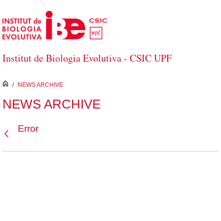
Saltar al contenido principal
Institut de Biologia Evolutiva - CSIC UPF
inici
/
NEWS ARCHIVE
NEWS ARCHIVE
Error
Atrás