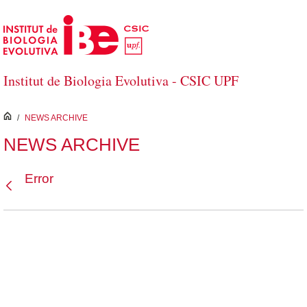
Saltar al contenido principal
Institut de Biologia Evolutiva - CSIC UPF
inici
/
NEWS ARCHIVE
NEWS ARCHIVE
Error
Atrás