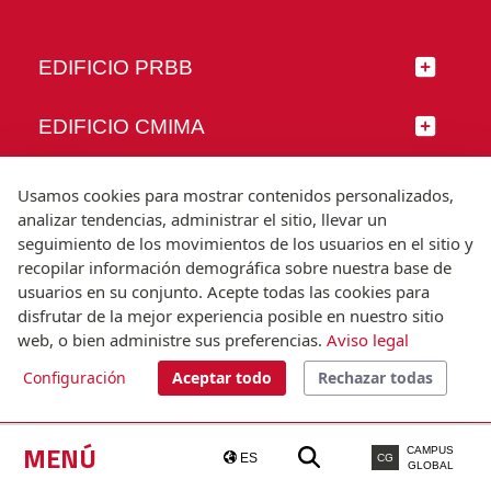
EDIFICIO PRBB
EDIFICIO CMIMA
SÍGUENOS
Usamos cookies para mostrar contenidos personalizados,
analizar tendencias, administrar el sitio, llevar un
seguimiento de los movimientos de los usuarios en el sitio y
recopilar información demográfica sobre nuestra base de
usuarios en su conjunto. Acepte todas las cookies para
© Universitat Pompeu Fabra
disfrutar de la mejor experiencia posible en nuestro sitio
Barcelona
web, o bien administre sus preferencias.
Aviso legal
T.(+34) 93 542 20 00
Configuración
Aceptar todo
Rechazar todas
Aviso legal
Accesibilidad
Nota técnica
MENÚ
CAMPUS
ES
CG
GLOBAL