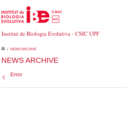
Saltar al contenido principal
Institut de Biologia Evolutiva - CSIC UPF
inici
/
NEWS ARCHIVE
NEWS ARCHIVE
Error
Atrás