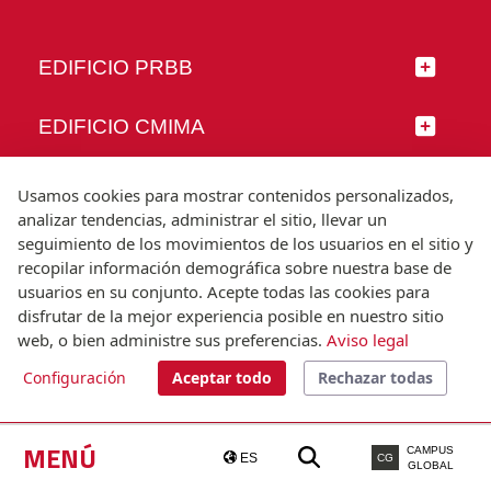
EDIFICIO PRBB
EDIFICIO CMIMA
SÍGUENOS
Usamos cookies para mostrar contenidos personalizados,
analizar tendencias, administrar el sitio, llevar un
seguimiento de los movimientos de los usuarios en el sitio y
recopilar información demográfica sobre nuestra base de
usuarios en su conjunto. Acepte todas las cookies para
© Universitat Pompeu Fabra
disfrutar de la mejor experiencia posible en nuestro sitio
Barcelona
web, o bien administre sus preferencias.
Aviso legal
T.(+34) 93 542 20 00
Configuración
Aceptar todo
Rechazar todas
Aviso legal
Accesibilidad
Nota técnica
MENÚ
CAMPUS
ES
CG
GLOBAL