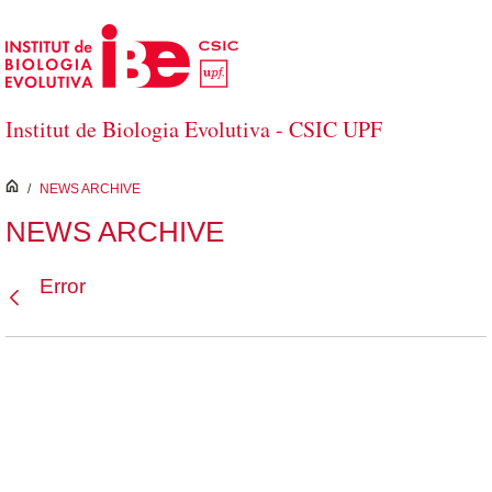
Saltar al contenido principal
Institut de Biologia Evolutiva - CSIC UPF
inici
/
NEWS ARCHIVE
NEWS ARCHIVE
Error
Atrás