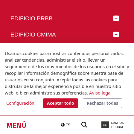
EDIFICIO PRBB
EDIFICIO CMIMA
SÍGUENOS
Usamos cookies para mostrar contenidos personalizados,
analizar tendencias, administrar el sitio, llevar un
seguimiento de los movimientos de los usuarios en el sitio y
recopilar información demográfica sobre nuestra base de
usuarios en su conjunto. Acepte todas las cookies para
© Universitat Pompeu Fabra
disfrutar de la mejor experiencia posible en nuestro sitio
Barcelona
web, o bien administre sus preferencias.
Aviso legal
T.(+34) 93 542 20 00
Configuración
Aceptar todo
Rechazar todas
Aviso legal
Accesibilidad
Nota técnica
MENÚ
CAMPUS
ES
CG
GLOBAL