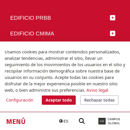
EDIFICIO PRBB
EDIFICIO CMIMA
SÍGUENOS
Usamos cookies para mostrar contenidos personalizados,
analizar tendencias, administrar el sitio, llevar un
seguimiento de los movimientos de los usuarios en el sitio y
recopilar información demográfica sobre nuestra base de
usuarios en su conjunto. Acepte todas las cookies para
© Universitat Pompeu Fabra
disfrutar de la mejor experiencia posible en nuestro sitio
Barcelona
web, o bien administre sus preferencias.
Aviso legal
T.(+34) 93 542 20 00
Configuración
Aceptar todo
Rechazar todas
Aviso legal
Accesibilidad
Nota técnica
MENÚ
CAMPUS
ES
CG
GLOBAL