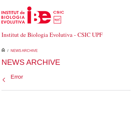
Saltar al contenido principal
Institut de Biologia Evolutiva - CSIC UPF
inici
/
NEWS ARCHIVE
NEWS ARCHIVE
Error
Atrás