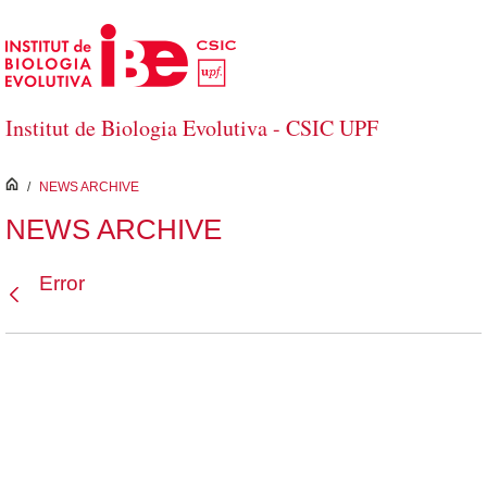
Saltar al contenido principal
Institut de Biologia Evolutiva - CSIC UPF
inici
/
NEWS ARCHIVE
NEWS ARCHIVE
Error
Atrás