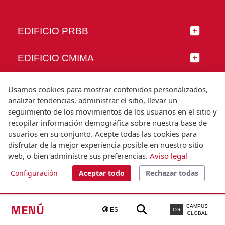
EDIFICIO PRBB
EDIFICIO CMIMA
SÍGUENOS
Usamos cookies para mostrar contenidos personalizados,
analizar tendencias, administrar el sitio, llevar un
seguimiento de los movimientos de los usuarios en el sitio y
recopilar información demográfica sobre nuestra base de
usuarios en su conjunto. Acepte todas las cookies para
© Universitat Pompeu Fabra
disfrutar de la mejor experiencia posible en nuestro sitio
Barcelona
web, o bien administre sus preferencias.
Aviso legal
T.(+34) 93 542 20 00
Configuración
Aceptar todo
Rechazar todas
Aviso legal
Accesibilidad
Nota técnica
MENÚ
CAMPUS
ES
CG
GLOBAL