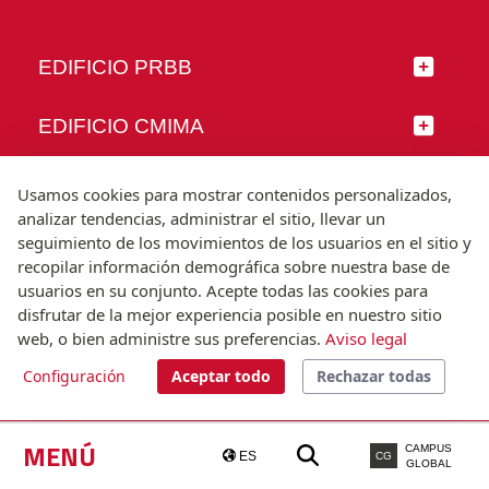
EDIFICIO PRBB
EDIFICIO CMIMA
SÍGUENOS
Usamos cookies para mostrar contenidos personalizados,
analizar tendencias, administrar el sitio, llevar un
seguimiento de los movimientos de los usuarios en el sitio y
recopilar información demográfica sobre nuestra base de
usuarios en su conjunto. Acepte todas las cookies para
© Universitat Pompeu Fabra
disfrutar de la mejor experiencia posible en nuestro sitio
Barcelona
web, o bien administre sus preferencias.
Aviso legal
T.(+34) 93 542 20 00
Configuración
Aceptar todo
Rechazar todas
Aviso legal
Accesibilidad
Nota técnica
MENÚ
CAMPUS
ES
CG
GLOBAL