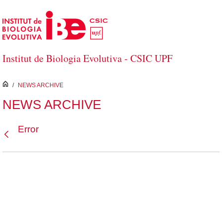
Saltar al contenido principal
Institut de Biologia Evolutiva - CSIC UPF
inici
/
NEWS ARCHIVE
NEWS ARCHIVE
Error
Atrás