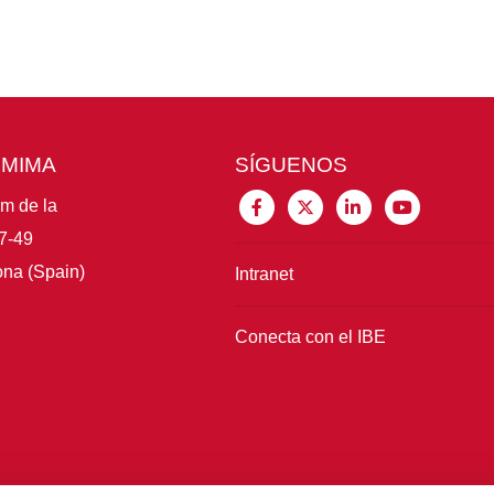
CMIMA
SÍGUENOS
im de la
7-49
na (Spain)
Intranet
Conecta con el IBE