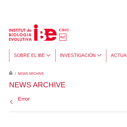
Saltar al contenido principal
SOBRE EL IBE
INVESTIGACIÓN
ACTUA
inici
/
NEWS ARCHIVE
NEWS ARCHIVE
Error
Atrás