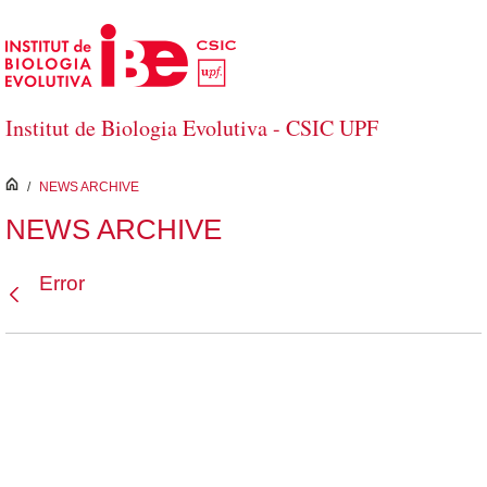
Saltar al contenido principal
Institut de Biologia Evolutiva - CSIC UPF
inici
/
NEWS ARCHIVE
NEWS ARCHIVE
Error
Atrás