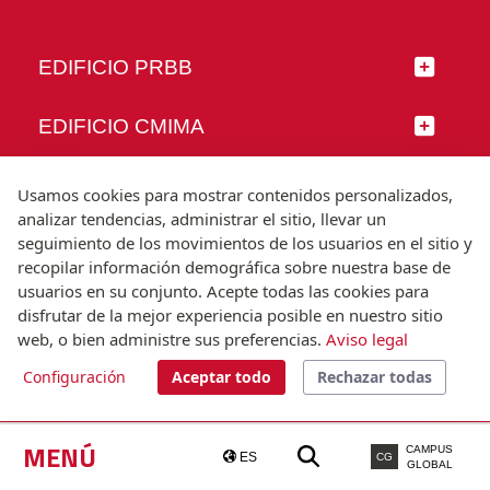
EDIFICIO PRBB
EDIFICIO CMIMA
SÍGUENOS
Usamos cookies para mostrar contenidos personalizados,
analizar tendencias, administrar el sitio, llevar un
seguimiento de los movimientos de los usuarios en el sitio y
recopilar información demográfica sobre nuestra base de
usuarios en su conjunto. Acepte todas las cookies para
© Universitat Pompeu Fabra
disfrutar de la mejor experiencia posible en nuestro sitio
Barcelona
web, o bien administre sus preferencias.
Aviso legal
T.(+34) 93 542 20 00
Configuración
Aceptar todo
Rechazar todas
Aviso legal
Accesibilidad
Nota técnica
MENÚ
CAMPUS
ES
CG
GLOBAL