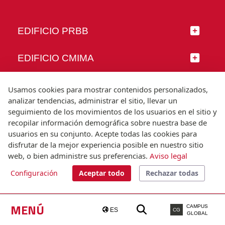
EDIFICIO PRBB
EDIFICIO CMIMA
SÍGUENOS
Usamos cookies para mostrar contenidos personalizados,
analizar tendencias, administrar el sitio, llevar un
seguimiento de los movimientos de los usuarios en el sitio y
recopilar información demográfica sobre nuestra base de
usuarios en su conjunto. Acepte todas las cookies para
© Universitat Pompeu Fabra
disfrutar de la mejor experiencia posible en nuestro sitio
Barcelona
web, o bien administre sus preferencias.
Aviso legal
T.(+34) 93 542 20 00
Configuración
Aceptar todo
Rechazar todas
Aviso legal
Accesibilidad
Nota técnica
MENÚ
CAMPUS
ES
CG
GLOBAL