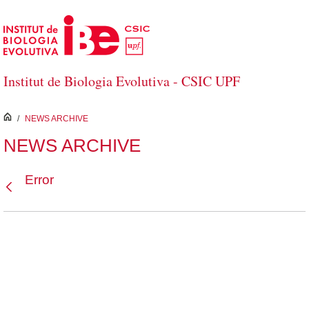
Saltar al contenido principal
Institut de Biologia Evolutiva - CSIC UPF
inici
/
NEWS ARCHIVE
NEWS ARCHIVE
Error
Atrás