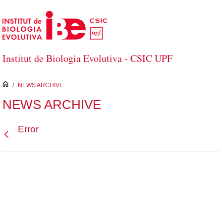
Saltar al contenido principal
Institut de Biologia Evolutiva - CSIC UPF
inici
/
NEWS ARCHIVE
NEWS ARCHIVE
Error
Atrás