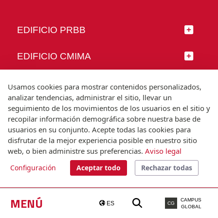
EDIFICIO PRBB
EDIFICIO CMIMA
SÍGUENOS
Usamos cookies para mostrar contenidos personalizados,
analizar tendencias, administrar el sitio, llevar un
seguimiento de los movimientos de los usuarios en el sitio y
recopilar información demográfica sobre nuestra base de
usuarios en su conjunto. Acepte todas las cookies para
© Universitat Pompeu Fabra
disfrutar de la mejor experiencia posible en nuestro sitio
Barcelona
web, o bien administre sus preferencias.
Aviso legal
T.(+34) 93 542 20 00
Configuración
Aceptar todo
Rechazar todas
Aviso legal
Accesibilidad
Nota técnica
MENÚ
CAMPUS
ES
CG
GLOBAL