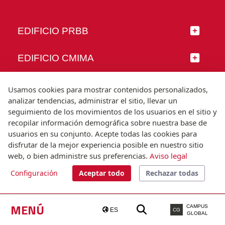
EDIFICIO PRBB
EDIFICIO CMIMA
SÍGUENOS
Usamos cookies para mostrar contenidos personalizados,
analizar tendencias, administrar el sitio, llevar un
seguimiento de los movimientos de los usuarios en el sitio y
recopilar información demográfica sobre nuestra base de
usuarios en su conjunto. Acepte todas las cookies para
© Universitat Pompeu Fabra
disfrutar de la mejor experiencia posible en nuestro sitio
Barcelona
web, o bien administre sus preferencias.
Aviso legal
T.(+34) 93 542 20 00
Configuración
Aceptar todo
Rechazar todas
Aviso legal
Accesibilidad
Nota técnica
MENÚ
CAMPUS
ES
CG
GLOBAL