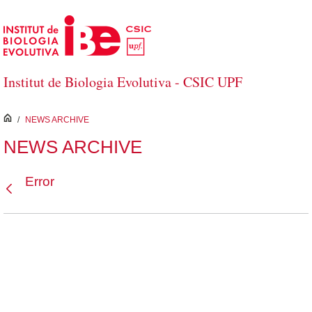
Saltar al contenido principal
Institut de Biologia Evolutiva - CSIC UPF
inici
/
NEWS ARCHIVE
NEWS ARCHIVE
Error
Atrás