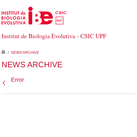
Saltar al contenido principal
Institut de Biologia Evolutiva - CSIC UPF
inici
/
NEWS ARCHIVE
NEWS ARCHIVE
Error
Atrás