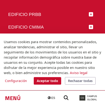
EDIFICIO PRBB
EDIFICIO CMIMA
SÍGUENOS
Usamos cookies para mostrar contenidos personalizados,
analizar tendencias, administrar el sitio, llevar un
seguimiento de los movimientos de los usuarios en el sitio y
recopilar información demográfica sobre nuestra base de
usuarios en su conjunto. Acepte todas las cookies para
© Universitat Pompeu Fabra
disfrutar de la mejor experiencia posible en nuestro sitio
Barcelona
web, o bien administre sus preferencias.
Aviso legal
T.(+34) 93 542 20 00
Configuración
Aceptar todo
Rechazar todas
Aviso legal
Accesibilidad
Nota técnica
MENÚ
CAMPUS
ES
CG
GLOBAL