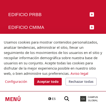
EDIFICIO PRBB
EDIFICIO CMIMA
SÍGUENOS
Usamos cookies para mostrar contenidos personalizados,
analizar tendencias, administrar el sitio, llevar un
seguimiento de los movimientos de los usuarios en el sitio y
recopilar información demográfica sobre nuestra base de
usuarios en su conjunto. Acepte todas las cookies para
© Universitat Pompeu Fabra
disfrutar de la mejor experiencia posible en nuestro sitio
Barcelona
web, o bien administre sus preferencias.
Aviso legal
T.(+34) 93 542 20 00
Configuración
Aceptar todo
Rechazar todas
Aviso legal
Accesibilidad
Nota técnica
MENÚ
CAMPUS
ES
CG
GLOBAL