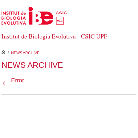
Saltar al contenido principal
Institut de Biologia Evolutiva - CSIC UPF
inici
/
NEWS ARCHIVE
NEWS ARCHIVE
Error
Atrás