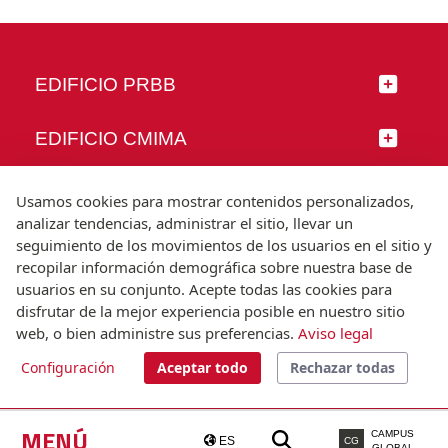
EDIFICIO PRBB
EDIFICIO CMIMA
SÍGUENOS
Usamos cookies para mostrar contenidos personalizados,
analizar tendencias, administrar el sitio, llevar un
seguimiento de los movimientos de los usuarios en el sitio y
recopilar información demográfica sobre nuestra base de
usuarios en su conjunto. Acepte todas las cookies para
© Universitat Pompeu Fabra
disfrutar de la mejor experiencia posible en nuestro sitio
Barcelona
web, o bien administre sus preferencias.
Aviso legal
T.(+34) 93 542 20 00
Configuración
Aceptar todo
Rechazar todas
Aviso legal
Accesibilidad
Nota técnica
MENÚ
CAMPUS
ES
CG
GLOBAL