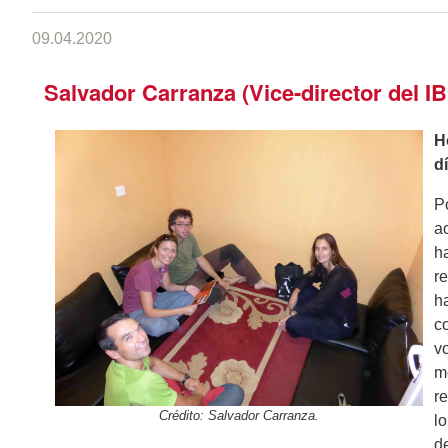
09.04.2020
Salvador Carranza (Vice-director del IB
H
d
P
a
h
r
h
c
vo
m
r
Crédito: Salvador Carranza.
l
d