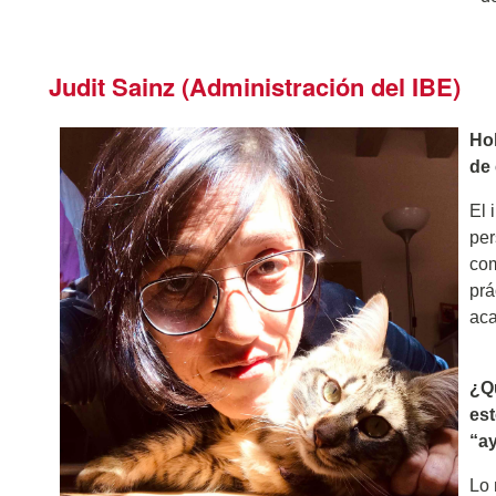
Judit Sainz (Administración del IBE)
Hol
de
El 
per
com
prá
aca
¿Qu
est
“a
Lo 