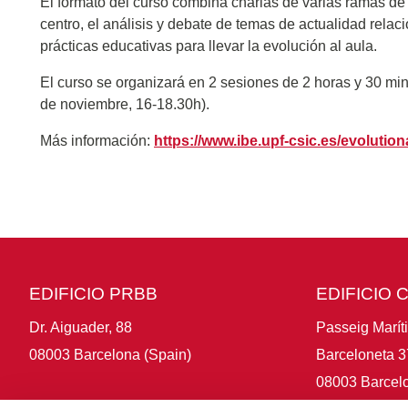
El formato del curso combina charlas de varias ramas de 
centro, el análisis y debate de temas de actualidad relaci
prácticas educativas para llevar la evolución al aula.
El curso se organizará en 2 sesiones de 2 horas y 30 minu
de noviembre, 16-18.30h).
Más información:
https://www.ibe.upf-csic.es/evolutio
EDIFICIO PRBB
EDIFICIO 
Dr. Aiguader, 88
Passeig Marít
08003 Barcelona (Spain)
Barceloneta 3
08003 Barcelo