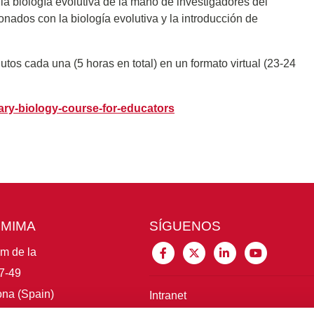
la biología evolutiva de la mano de investigadores del
onados con la biología evolutiva y la introducción de
tos cada una (5 horas en total) en un formato virtual (23-24
nary-biology-course-for-educators
CMIMA
SÍGUENOS
im de la
7-49
na (Spain)
Intranet