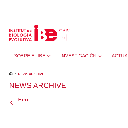
Saltar al contenido principal
SOBRE EL IBE
INVESTIGACIÓN
ACTUA
inici
/
NEWS ARCHIVE
NEWS ARCHIVE
Error
Atrás