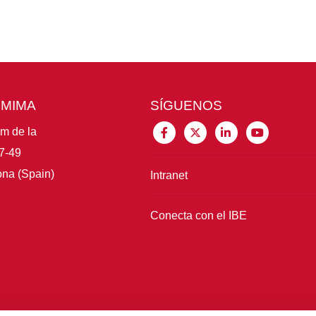
CMIMA
SÍGUENOS
im de la
7-49
na (Spain)
Intranet
Conecta con el IBE