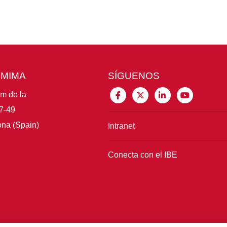
CMIMA
SÍGUENOS
im de la
7-49
na (Spain)
Intranet
Conecta con el IBE