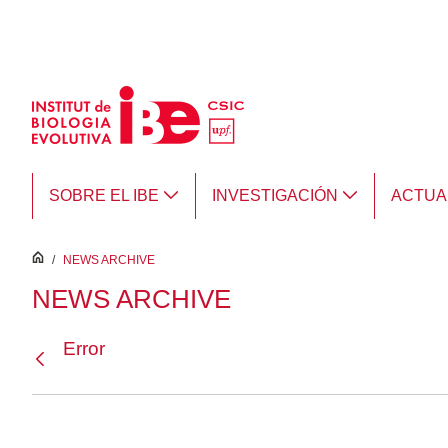
Saltar al contenido principal
SOBRE EL IBE
INVESTIGACIÓN
ACTUA
inici
/
NEWS ARCHIVE
NEWS ARCHIVE
Error
Atrás