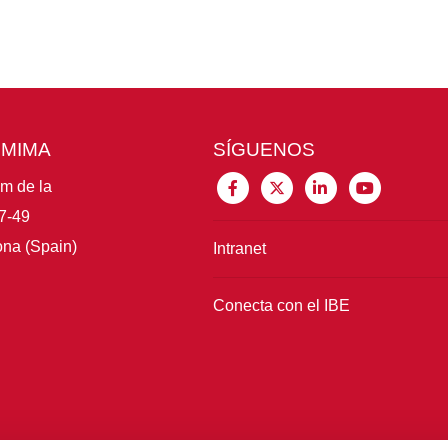
CMIMA
SÍGUENOS
im de la
7-49
na (Spain)
Intranet
Conecta con el IBE