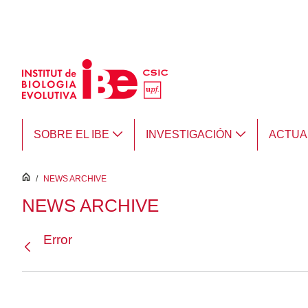
Saltar al contenido principal
SOBRE EL IBE
INVESTIGACIÓN
ACTUA
inici
/
NEWS ARCHIVE
NEWS ARCHIVE
Error
Atrás