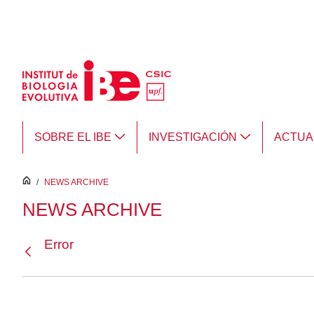
Saltar al contenido principal
SOBRE EL IBE
INVESTIGACIÓN
ACTUA
inici
/
NEWS ARCHIVE
NEWS ARCHIVE
Error
Atrás