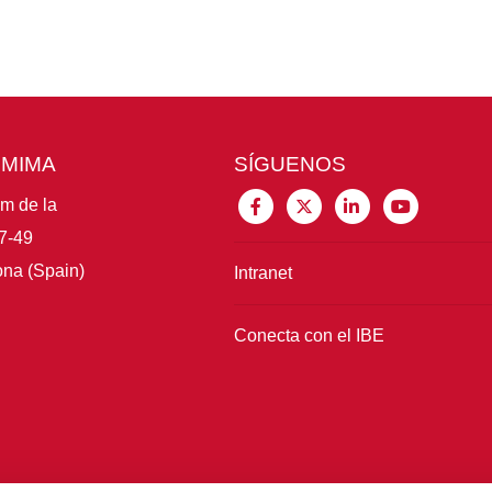
CMIMA
SÍGUENOS
im de la
7-49
na (Spain)
Intranet
Conecta con el IBE