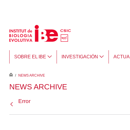
Saltar al contenido principal
SOBRE EL IBE
INVESTIGACIÓN
ACTUA
inici
/
NEWS ARCHIVE
NEWS ARCHIVE
Error
Atrás