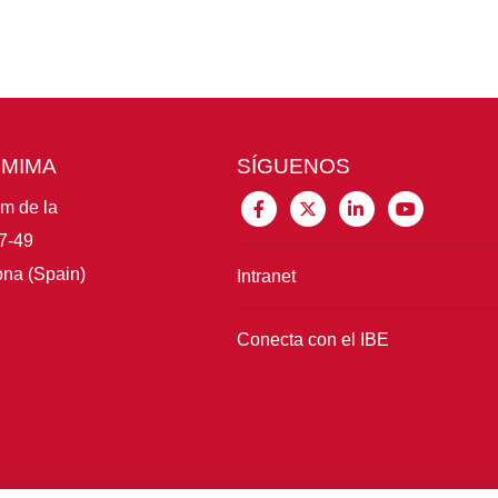
CMIMA
SÍGUENOS
im de la
7-49
na (Spain)
Intranet
Conecta con el IBE