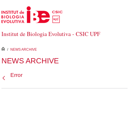
Saltar al contenido principal
Institut de Biologia Evolutiva - CSIC UPF
inici
/
NEWS ARCHIVE
NEWS ARCHIVE
Error
Atrás