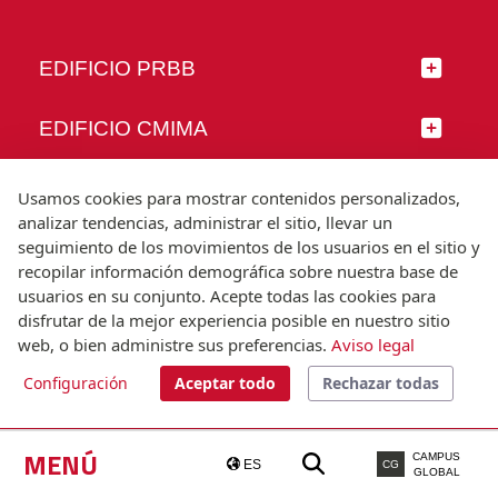
EDIFICIO PRBB
EDIFICIO CMIMA
SÍGUENOS
Usamos cookies para mostrar contenidos personalizados,
analizar tendencias, administrar el sitio, llevar un
seguimiento de los movimientos de los usuarios en el sitio y
recopilar información demográfica sobre nuestra base de
usuarios en su conjunto. Acepte todas las cookies para
© Universitat Pompeu Fabra
disfrutar de la mejor experiencia posible en nuestro sitio
Barcelona
web, o bien administre sus preferencias.
Aviso legal
T.(+34) 93 542 20 00
Configuración
Aceptar todo
Rechazar todas
Aviso legal
Accesibilidad
Nota técnica
MENÚ
CAMPUS
ES
CG
GLOBAL