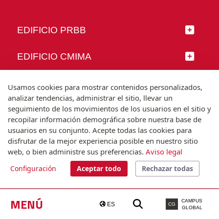
EDIFICIO PRBB
EDIFICIO CMIMA
SÍGUENOS
Usamos cookies para mostrar contenidos personalizados,
analizar tendencias, administrar el sitio, llevar un
seguimiento de los movimientos de los usuarios en el sitio y
recopilar información demográfica sobre nuestra base de
usuarios en su conjunto. Acepte todas las cookies para
© Universitat Pompeu Fabra
disfrutar de la mejor experiencia posible en nuestro sitio
Barcelona
web, o bien administre sus preferencias.
Aviso legal
T.(+34) 93 542 20 00
Configuración
Aceptar todo
Rechazar todas
Aviso legal
Accesibilidad
Nota técnica
MENÚ
CAMPUS
ES
CG
GLOBAL