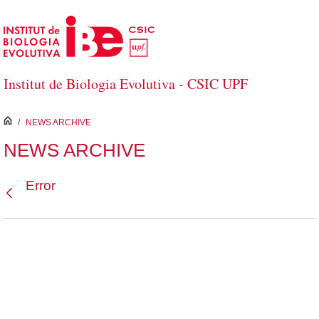
Saltar al contenido principal
Institut de Biologia Evolutiva - CSIC UPF
inici
/
NEWS ARCHIVE
NEWS ARCHIVE
Error
Atrás