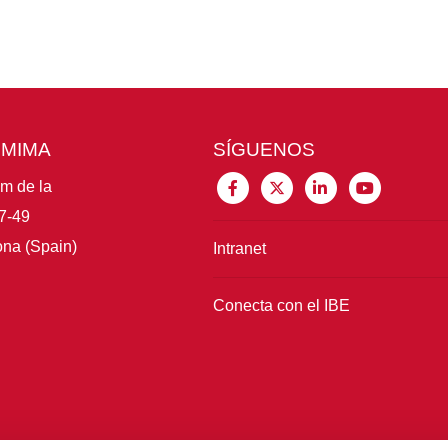
CMIMA
SÍGUENOS
im de la
7-49
na (Spain)
Intranet
Conecta con el IBE