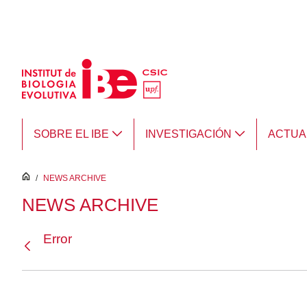
Saltar al contenido principal
SOBRE EL IBE
INVESTIGACIÓN
ACTUA
inici
/
NEWS ARCHIVE
NEWS ARCHIVE
Error
Atrás