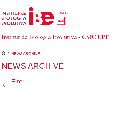
Saltar al contenido principal
Institut de Biologia Evolutiva - CSIC UPF
inici
/
NEWS ARCHIVE
NEWS ARCHIVE
Error
Atrás