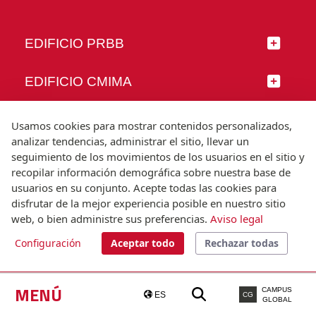
EDIFICIO PRBB
EDIFICIO CMIMA
SÍGUENOS
Usamos cookies para mostrar contenidos personalizados,
analizar tendencias, administrar el sitio, llevar un
seguimiento de los movimientos de los usuarios en el sitio y
recopilar información demográfica sobre nuestra base de
usuarios en su conjunto. Acepte todas las cookies para
© Universitat Pompeu Fabra
disfrutar de la mejor experiencia posible en nuestro sitio
Barcelona
web, o bien administre sus preferencias.
Aviso legal
T.(+34) 93 542 20 00
Configuración
Aceptar todo
Rechazar todas
Aviso legal
Accesibilidad
Nota técnica
MENÚ
CAMPUS
ES
CG
GLOBAL