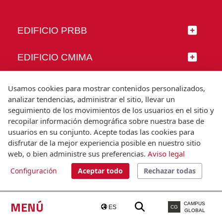
EDIFICIO PRBB
EDIFICIO CMIMA
SÍGUENOS
Usamos cookies para mostrar contenidos personalizados,
analizar tendencias, administrar el sitio, llevar un
seguimiento de los movimientos de los usuarios en el sitio y
recopilar información demográfica sobre nuestra base de
usuarios en su conjunto. Acepte todas las cookies para
© Universitat Pompeu Fabra
disfrutar de la mejor experiencia posible en nuestro sitio
Barcelona
web, o bien administre sus preferencias.
Aviso legal
T.(+34) 93 542 20 00
Configuración
Aceptar todo
Rechazar todas
Aviso legal
Accesibilidad
Nota técnica
MENÚ
CAMPUS
ES
CG
GLOBAL