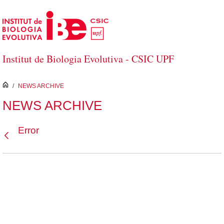
Saltar al contenido principal
Institut de Biologia Evolutiva - CSIC UPF
inici
/
NEWS ARCHIVE
NEWS ARCHIVE
Error
Atrás