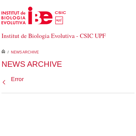
Saltar al contenido principal
Institut de Biologia Evolutiva - CSIC UPF
inici
/
NEWS ARCHIVE
NEWS ARCHIVE
Error
Atrás