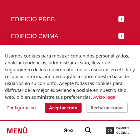
EDIFICIO PRBB
EDIFICIO CMIMA
SÍGUENOS
Usamos cookies para mostrar contenidos personalizados,
analizar tendencias, administrar el sitio, llevar un
seguimiento de los movimientos de los usuarios en el sitio y
recopilar información demográfica sobre nuestra base de
usuarios en su conjunto. Acepte todas las cookies para
© Universitat Pompeu Fabra
disfrutar de la mejor experiencia posible en nuestro sitio
Barcelona
web, o bien administre sus preferencias.
Aviso legal
T.(+34) 93 542 20 00
Configuración
Aceptar todo
Rechazar todas
Aviso legal
Accesibilidad
Nota técnica
MENÚ
CAMPUS
ES
CG
GLOBAL