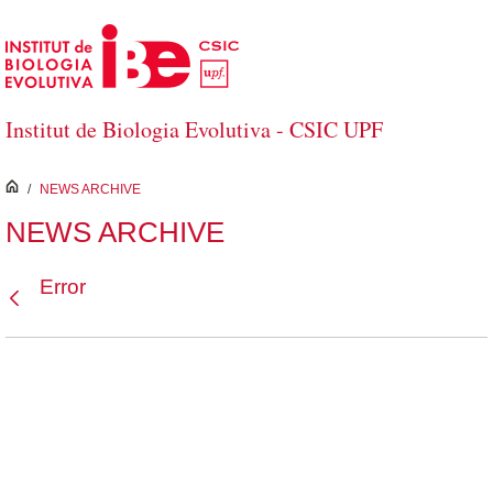
Saltar al contenido principal
Institut de Biologia Evolutiva - CSIC UPF
inici
/
NEWS ARCHIVE
NEWS ARCHIVE
Error
Atrás