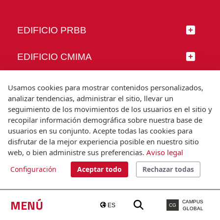
EDIFICIO PRBB
EDIFICIO CMIMA
SÍGUENOS
Usamos cookies para mostrar contenidos personalizados,
analizar tendencias, administrar el sitio, llevar un
seguimiento de los movimientos de los usuarios en el sitio y
recopilar información demográfica sobre nuestra base de
usuarios en su conjunto. Acepte todas las cookies para
© Universitat Pompeu Fabra
disfrutar de la mejor experiencia posible en nuestro sitio
Barcelona
web, o bien administre sus preferencias.
Aviso legal
T.(+34) 93 542 20 00
Configuración
Aceptar todo
Rechazar todas
Aviso legal
Accesibilidad
Nota técnica
MENÚ
CAMPUS
ES
CG
GLOBAL