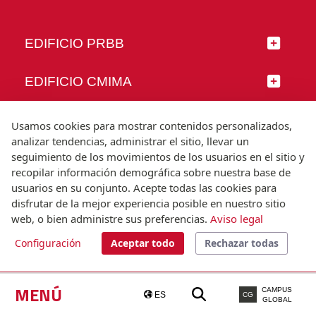
EDIFICIO PRBB
EDIFICIO CMIMA
SÍGUENOS
Usamos cookies para mostrar contenidos personalizados,
analizar tendencias, administrar el sitio, llevar un
seguimiento de los movimientos de los usuarios en el sitio y
recopilar información demográfica sobre nuestra base de
usuarios en su conjunto. Acepte todas las cookies para
© Universitat Pompeu Fabra
disfrutar de la mejor experiencia posible en nuestro sitio
Barcelona
web, o bien administre sus preferencias.
Aviso legal
T.(+34) 93 542 20 00
Configuración
Aceptar todo
Rechazar todas
Aviso legal
Accesibilidad
Nota técnica
MENÚ
CAMPUS
ES
CG
GLOBAL