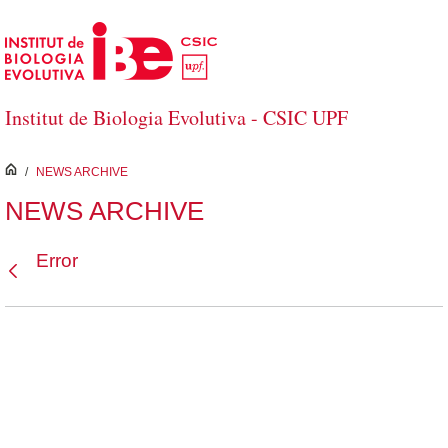
Saltar al contenido principal
Institut de Biologia Evolutiva - CSIC UPF
inici
/
NEWS ARCHIVE
NEWS ARCHIVE
Error
Atrás