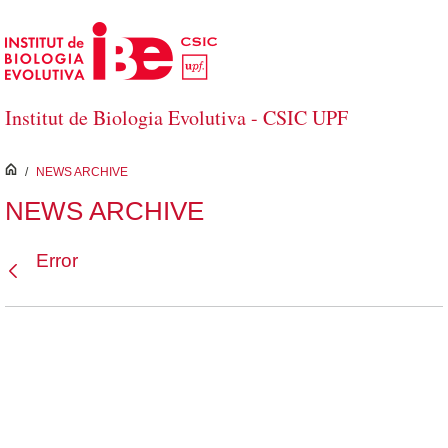
Saltar al contenido principal
Institut de Biologia Evolutiva - CSIC UPF
inici
/
NEWS ARCHIVE
NEWS ARCHIVE
Error
Atrás