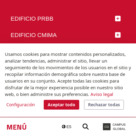
EDIFICIO PRBB
EDIFICIO CMIMA
SÍGUENOS
Usamos cookies para mostrar contenidos personalizados,
analizar tendencias, administrar el sitio, llevar un
seguimiento de los movimientos de los usuarios en el sitio y
recopilar información demográfica sobre nuestra base de
usuarios en su conjunto. Acepte todas las cookies para
© Universitat Pompeu Fabra
disfrutar de la mejor experiencia posible en nuestro sitio
Barcelona
web, o bien administre sus preferencias.
Aviso legal
T.(+34) 93 542 20 00
Configuración
Aceptar todo
Rechazar todas
Aviso legal
Accesibilidad
Nota técnica
MENÚ
CAMPUS
ES
CG
GLOBAL