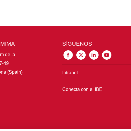
CMIMA
SÍGUENOS
im de la
7-49
na (Spain)
Intranet
Conecta con el IBE