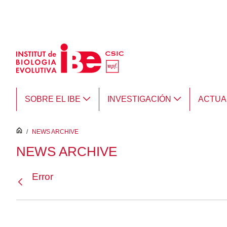
Saltar al contenido principal
SOBRE EL IBE
INVESTIGACIÓN
ACTUA
inici
/
NEWS ARCHIVE
NEWS ARCHIVE
Error
Atrás