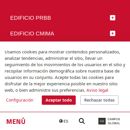
EDIFICIO PRBB
EDIFICIO CMIMA
SÍGUENOS
Usamos cookies para mostrar contenidos personalizados,
analizar tendencias, administrar el sitio, llevar un
seguimiento de los movimientos de los usuarios en el sitio y
recopilar información demográfica sobre nuestra base de
usuarios en su conjunto. Acepte todas las cookies para
© Universitat Pompeu Fabra
disfrutar de la mejor experiencia posible en nuestro sitio
Barcelona
web, o bien administre sus preferencias.
Aviso legal
T.(+34) 93 542 20 00
Configuración
Aceptar todo
Rechazar todas
Aviso legal
Accesibilidad
Nota técnica
MENÚ
CAMPUS
ES
CG
GLOBAL