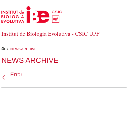
Saltar al contenido principal
Institut de Biologia Evolutiva - CSIC UPF
inici
/
NEWS ARCHIVE
NEWS ARCHIVE
Error
Atrás