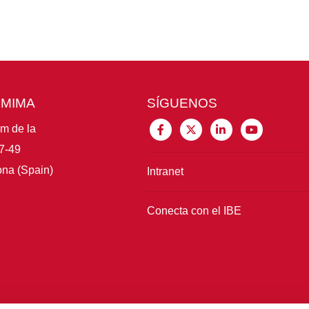
CMIMA
SÍGUENOS
im de la
7-49
na (Spain)
Intranet
Conecta con el IBE