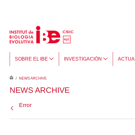
Saltar al contenido principal
SOBRE EL IBE
INVESTIGACIÓN
ACTUA
inici
/
NEWS ARCHIVE
NEWS ARCHIVE
Error
Atrás