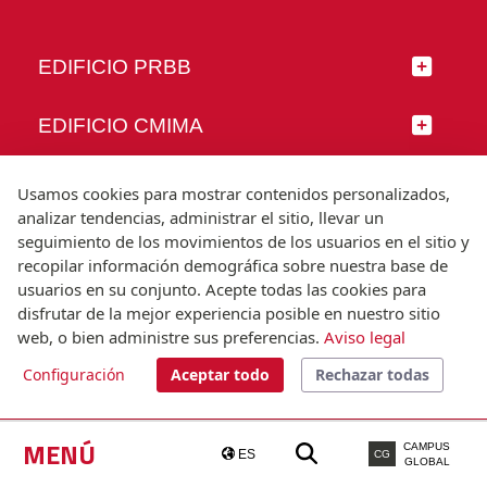
EDIFICIO PRBB
EDIFICIO CMIMA
SÍGUENOS
Usamos cookies para mostrar contenidos personalizados,
analizar tendencias, administrar el sitio, llevar un
seguimiento de los movimientos de los usuarios en el sitio y
recopilar información demográfica sobre nuestra base de
usuarios en su conjunto. Acepte todas las cookies para
© Universitat Pompeu Fabra
disfrutar de la mejor experiencia posible en nuestro sitio
Barcelona
web, o bien administre sus preferencias.
Aviso legal
T.(+34) 93 542 20 00
Configuración
Aceptar todo
Rechazar todas
Aviso legal
Accesibilidad
Nota técnica
MENÚ
CAMPUS
ES
CG
GLOBAL