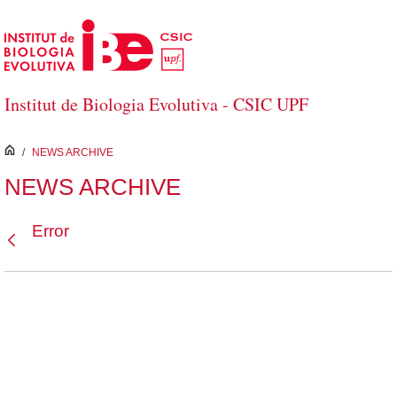
Saltar al contenido principal
Institut de Biologia Evolutiva - CSIC UPF
inici
/
NEWS ARCHIVE
NEWS ARCHIVE
Error
Atrás