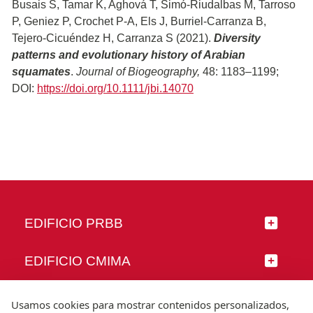
Busais S, Tamar K, Aghová T, Simó-Riudalbas M, Tarroso
P, Geniez P, Crochet P-A, Els J, Burriel-Carranza B,
Tejero-Cicuéndez H, Carranza S (2021).
Diversity
patterns and evolutionary history of Arabian
squamates
.
Journal of Biogeography,
48: 1183–1199;
DOI:
https://doi.org/10.1111/jbi.14070
EDIFICIO PRBB
EDIFICIO CMIMA
SÍGUENOS
Usamos cookies para mostrar contenidos personalizados,