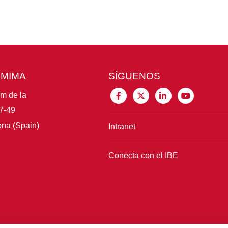
CMIMA
SÍGUENOS
im de la
7-49
na (Spain)
Intranet
Conecta con el IBE