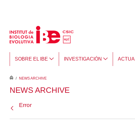
Saltar al contenido principal
SOBRE EL IBE
INVESTIGACIÓN
ACTUA
inici
/
NEWS ARCHIVE
NEWS ARCHIVE
Error
Atrás