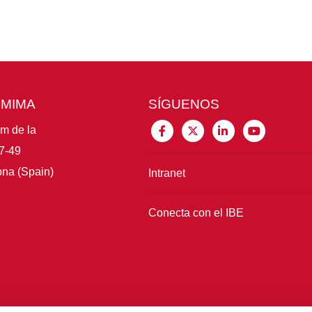
CMIMA
SÍGUENOS
im de la
7-49
na (Spain)
Intranet
Conecta con el IBE