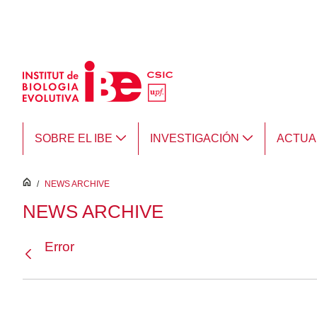
Saltar al contenido principal
SOBRE EL IBE
INVESTIGACIÓN
ACTUA
inici
/
NEWS ARCHIVE
NEWS ARCHIVE
Error
Atrás