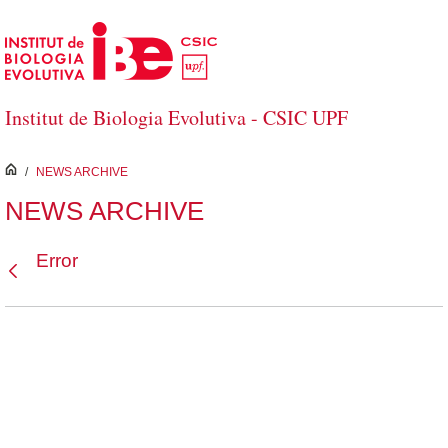
Saltar al contenido principal
Institut de Biologia Evolutiva - CSIC UPF
inici
/
NEWS ARCHIVE
NEWS ARCHIVE
Error
Atrás