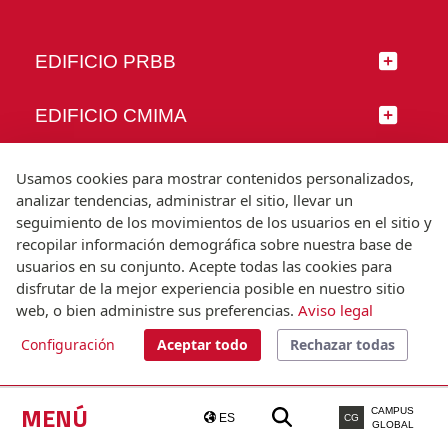
EDIFICIO PRBB
EDIFICIO CMIMA
SÍGUENOS
Usamos cookies para mostrar contenidos personalizados,
analizar tendencias, administrar el sitio, llevar un
seguimiento de los movimientos de los usuarios en el sitio y
recopilar información demográfica sobre nuestra base de
usuarios en su conjunto. Acepte todas las cookies para
© Universitat Pompeu Fabra
disfrutar de la mejor experiencia posible en nuestro sitio
Barcelona
web, o bien administre sus preferencias.
Aviso legal
T.(+34) 93 542 20 00
Configuración
Aceptar todo
Rechazar todas
Aviso legal
Accesibilidad
Nota técnica
MENÚ
CAMPUS
ES
CG
GLOBAL