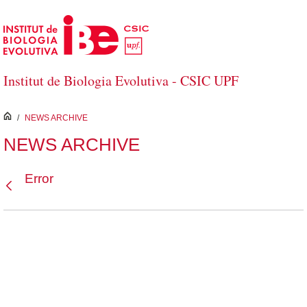
Saltar al contenido principal
Institut de Biologia Evolutiva - CSIC UPF
inici
/
NEWS ARCHIVE
NEWS ARCHIVE
Error
Atrás