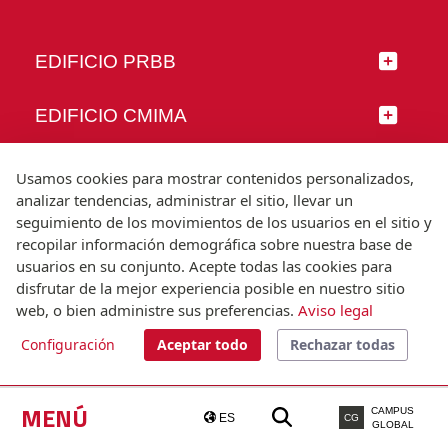
EDIFICIO PRBB
EDIFICIO CMIMA
SÍGUENOS
Usamos cookies para mostrar contenidos personalizados,
analizar tendencias, administrar el sitio, llevar un
seguimiento de los movimientos de los usuarios en el sitio y
recopilar información demográfica sobre nuestra base de
usuarios en su conjunto. Acepte todas las cookies para
© Universitat Pompeu Fabra
disfrutar de la mejor experiencia posible en nuestro sitio
Barcelona
web, o bien administre sus preferencias.
Aviso legal
T.(+34) 93 542 20 00
Configuración
Aceptar todo
Rechazar todas
Aviso legal
Accesibilidad
Nota técnica
MENÚ
CAMPUS
ES
CG
GLOBAL