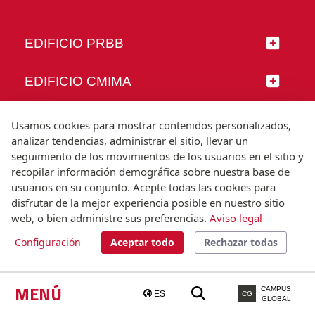
EDIFICIO PRBB
EDIFICIO CMIMA
SÍGUENOS
Usamos cookies para mostrar contenidos personalizados,
analizar tendencias, administrar el sitio, llevar un
seguimiento de los movimientos de los usuarios en el sitio y
recopilar información demográfica sobre nuestra base de
usuarios en su conjunto. Acepte todas las cookies para
© Universitat Pompeu Fabra
disfrutar de la mejor experiencia posible en nuestro sitio
Barcelona
web, o bien administre sus preferencias.
Aviso legal
T.(+34) 93 542 20 00
Configuración
Aceptar todo
Rechazar todas
Aviso legal
Accesibilidad
Nota técnica
MENÚ
CAMPUS
ES
CG
GLOBAL