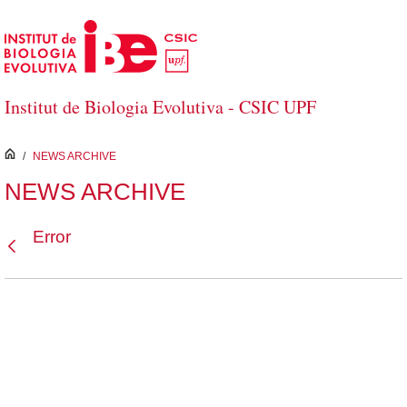
Saltar al contenido principal
Institut de Biologia Evolutiva - CSIC UPF
inici
/
NEWS ARCHIVE
NEWS ARCHIVE
Error
Atrás