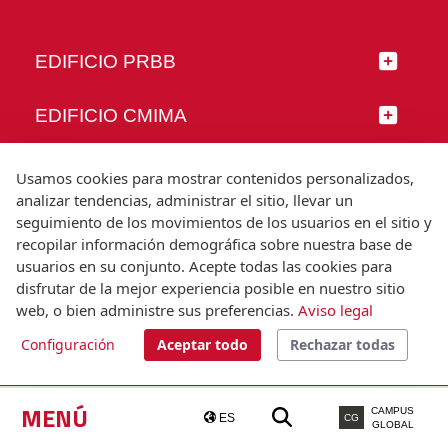
EDIFICIO PRBB
EDIFICIO CMIMA
SÍGUENOS
Usamos cookies para mostrar contenidos personalizados,
analizar tendencias, administrar el sitio, llevar un
seguimiento de los movimientos de los usuarios en el sitio y
recopilar información demográfica sobre nuestra base de
usuarios en su conjunto. Acepte todas las cookies para
© Universitat Pompeu Fabra
disfrutar de la mejor experiencia posible en nuestro sitio
Barcelona
web, o bien administre sus preferencias.
Aviso legal
T.(+34) 93 542 20 00
Configuración
Aceptar todo
Rechazar todas
Aviso legal
Accesibilidad
Nota técnica
MENÚ
CAMPUS
ES
CG
GLOBAL