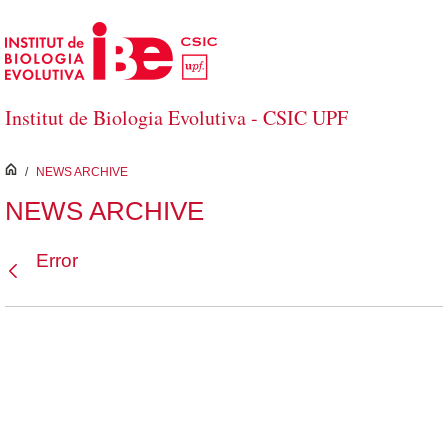
Saltar al contenido principal
Institut de Biologia Evolutiva - CSIC UPF
inici
/
NEWS ARCHIVE
NEWS ARCHIVE
Error
Atrás