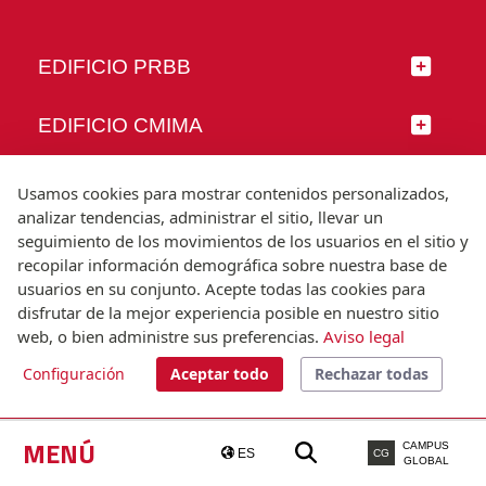
EDIFICIO PRBB
EDIFICIO CMIMA
SÍGUENOS
Usamos cookies para mostrar contenidos personalizados,
analizar tendencias, administrar el sitio, llevar un
seguimiento de los movimientos de los usuarios en el sitio y
recopilar información demográfica sobre nuestra base de
usuarios en su conjunto. Acepte todas las cookies para
© Universitat Pompeu Fabra
disfrutar de la mejor experiencia posible en nuestro sitio
Barcelona
web, o bien administre sus preferencias.
Aviso legal
T.(+34) 93 542 20 00
Configuración
Aceptar todo
Rechazar todas
Aviso legal
Accesibilidad
Nota técnica
MENÚ
CAMPUS
ES
CG
GLOBAL