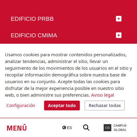
EDIFICIO PRBB
EDIFICIO CMIMA
SÍGUENOS
Usamos cookies para mostrar contenidos personalizados,
analizar tendencias, administrar el sitio, llevar un
seguimiento de los movimientos de los usuarios en el sitio y
recopilar información demográfica sobre nuestra base de
usuarios en su conjunto. Acepte todas las cookies para
© Universitat Pompeu Fabra
disfrutar de la mejor experiencia posible en nuestro sitio
Barcelona
web, o bien administre sus preferencias.
Aviso legal
T.(+34) 93 542 20 00
Configuración
Aceptar todo
Rechazar todas
Aviso legal
Accesibilidad
Nota técnica
MENÚ
CAMPUS
ES
CG
GLOBAL