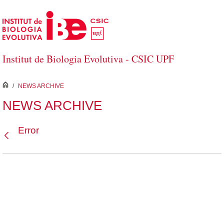
Saltar al contenido principal
Institut de Biologia Evolutiva - CSIC UPF
inici
/
NEWS ARCHIVE
NEWS ARCHIVE
Error
Atrás