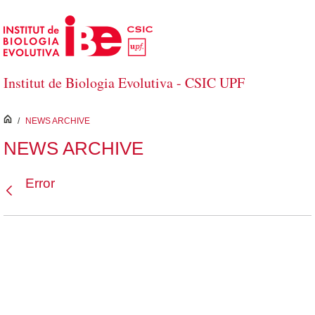
Saltar al contenido principal
Institut de Biologia Evolutiva - CSIC UPF
inici
/
NEWS ARCHIVE
NEWS ARCHIVE
Error
Atrás