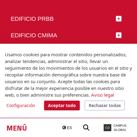
EDIFICIO PRBB
EDIFICIO CMIMA
SÍGUENOS
Usamos cookies para mostrar contenidos personalizados,
analizar tendencias, administrar el sitio, llevar un
seguimiento de los movimientos de los usuarios en el sitio y
recopilar información demográfica sobre nuestra base de
usuarios en su conjunto. Acepte todas las cookies para
© Universitat Pompeu Fabra
disfrutar de la mejor experiencia posible en nuestro sitio
Barcelona
web, o bien administre sus preferencias.
Aviso legal
T.(+34) 93 542 20 00
Configuración
Aceptar todo
Rechazar todas
Aviso legal
Accesibilidad
Nota técnica
MENÚ
CAMPUS
ES
CG
GLOBAL