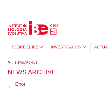
Saltar al contenido principal
SOBRE EL IBE
INVESTIGACIÓN
ACTUA
inici
/
NEWS ARCHIVE
NEWS ARCHIVE
Error
Atrás