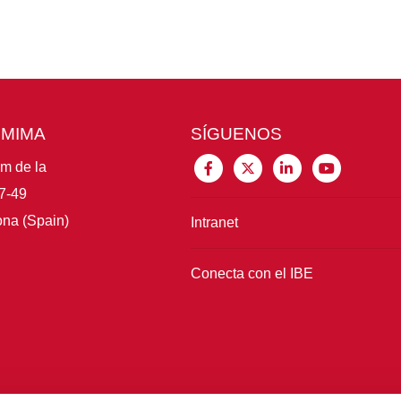
CMIMA
SÍGUENOS
im de la
7-49
na (Spain)
Intranet
Conecta con el IBE