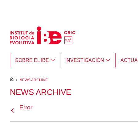
Saltar al contenido principal
SOBRE EL IBE
INVESTIGACIÓN
ACTUA
inici
/
NEWS ARCHIVE
NEWS ARCHIVE
Error
Atrás