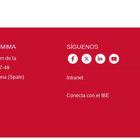
CMIMA
SÍGUENOS
im de la
7-49
na (Spain)
Intranet
Conecta con el IBE